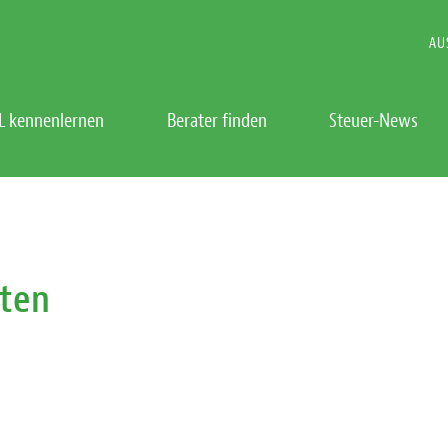
AU
L kennenlernen
Berater finden
Steuer-News
sten