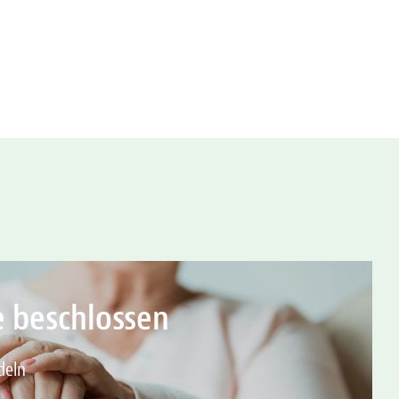
e beschlossen
deln