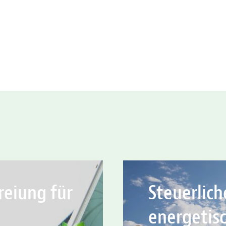
eiung für
Steuerlic
energetis