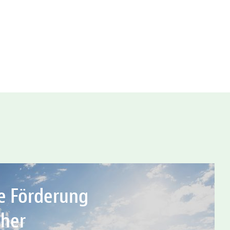
he Förderung
cher