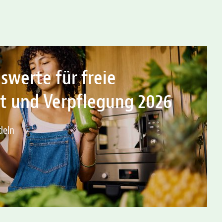
swerte für freie
t und Verpflegung 2026
deln